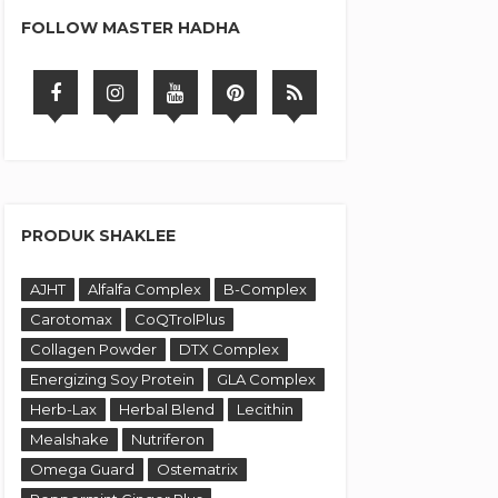
FOLLOW MASTER HADHA
PRODUK SHAKLEE
AJHT
Alfalfa Complex
B-Complex
Carotomax
CoQTrolPlus
Collagen Powder
DTX Complex
Energizing Soy Protein
GLA Complex
Herb-Lax
Herbal Blend
Lecithin
Mealshake
Nutriferon
Omega Guard
Ostematrix