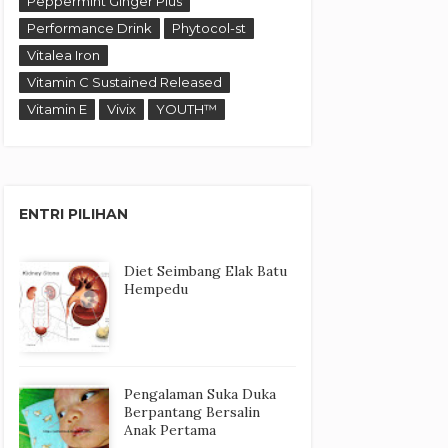
Peppermint Ginger Plus
Performance Drink
Phytocol-st
Vitalea Iron
Vitamin C Sustained Released
Vitamin E
Vivix
YOUTH™
ENTRI PILIHAN
Diet Seimbang Elak Batu
Hempedu
Pengalaman Suka Duka
Berpantang Bersalin
Anak Pertama