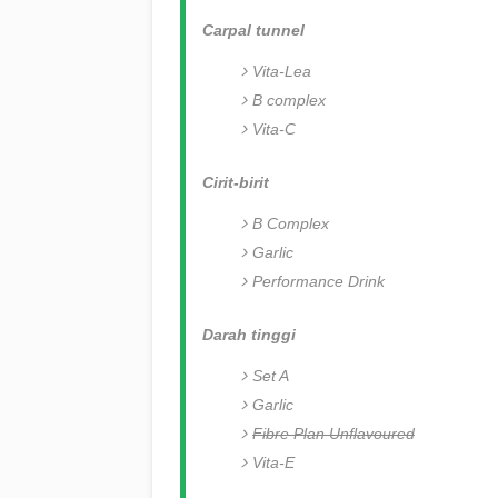
Carpal tunnel
Vita-Lea
B complex
Vita-C
Cirit-birit
B Complex
Garlic
Performance Drink
Darah tinggi
Set A
Garlic
Fibre Plan Unflavoured
Vita-E