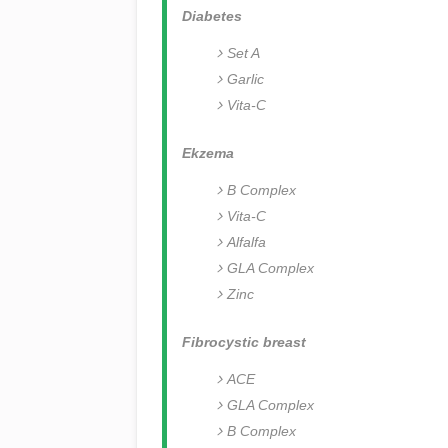
Diabetes
Set A
Garlic
Vita-C
Ekzema
B Complex
Vita-C
Alfalfa
GLA Complex
Zinc
Fibrocystic breast
ACE
GLA Complex
B Complex