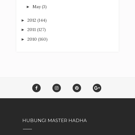
May
(3)
►
2012
(144)
►
2011
(127)
►
2010
(160)
►
HUBUNGI MASTER HADHA