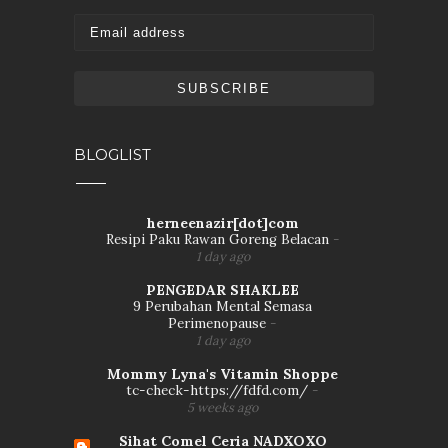
BLOGLIST
herneenazir[dot]com
Resipi Paku Rawan Goreng Belacan
-
1 day ago
PENGEDAR SHAKLEE
9 Perubahan Mental Semasa
Perimenopause
-
1 day ago
Mommy Lyna's Vitamin Shoppe
tc-check-https://fdfd.com/
-
5 weeks ago
Sihat Comel Ceria NADXOXO