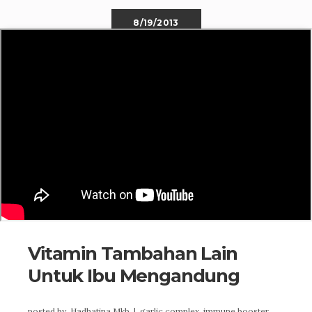
8/19/2013
0 COMMENTS
Vitamin Tambahan Lain
Untuk Ibu Mengandung
posted by
Hadhatina Mkb
|
garlic complex,
immune booster,