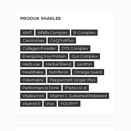
PRODUK SHAKLEE
AJHT
Alfalfa Complex
B-Complex
Carotomax
CoQTrolPlus
Collagen Powder
DTX Complex
Energizing Soy Protein
GLA Complex
Herb-Lax
Herbal Blend
Lecithin
Mealshake
Nutriferon
Omega Guard
Ostematrix
Peppermint Ginger Plus
Performance Drink
Phytocol-st
Vitalea Iron
Vitamin C Sustained Released
Vitamin E
Vivix
YOUTH™