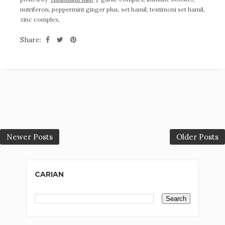
nutriferon,
peppermint ginger plus,
set hamil,
testimoni set hamil,
zinc complex,
Share:
Newer Posts
Older Posts
CARIAN