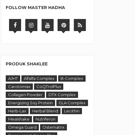
FOLLOW MASTER HADHA
PRODUK SHAKLEE
AJHT
Alfalfa Complex
B-Complex
Carotomax
CoQTrolPlus
Collagen Powder
DTX Complex
Energizing Soy Protein
GLA Complex
Herb-Lax
Herbal Blend
Lecithin
Mealshake
Nutriferon
Omega Guard
Ostematrix