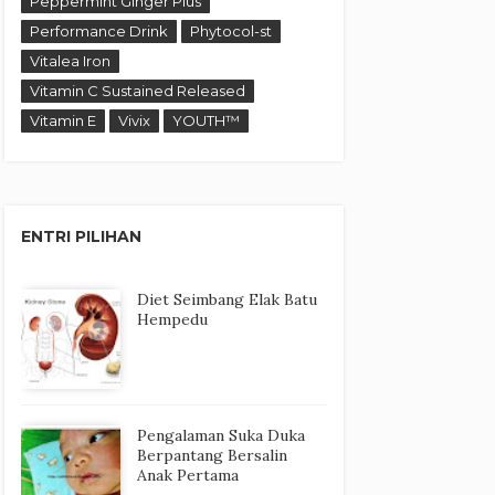
Peppermint Ginger Plus
Performance Drink
Phytocol-st
Vitalea Iron
Vitamin C Sustained Released
Vitamin E
Vivix
YOUTH™
ENTRI PILIHAN
Diet Seimbang Elak Batu
Hempedu
Pengalaman Suka Duka
Berpantang Bersalin
Anak Pertama