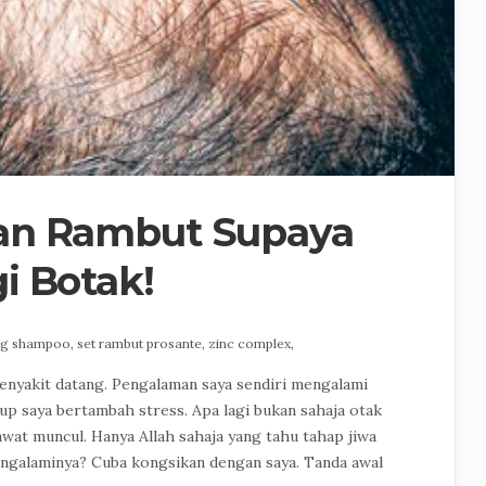
an Rambut Supaya
i Botak!
ing shampoo,
set rambut prosante,
zinc complex,
penyakit datang. Pengalaman saya sendiri mengalami
p saya bertambah stress. Apa lagi bukan sahaja otak
awat muncul. Hanya Allah sahaja yang tahu tahap jiwa
engalaminya? Cuba kongsikan dengan saya. Tanda awal