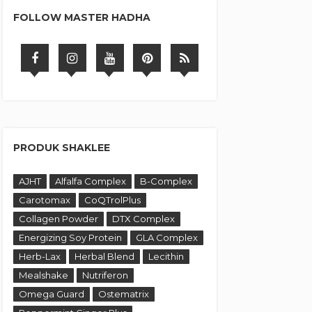
FOLLOW MASTER HADHA
PRODUK SHAKLEE
AJHT
Alfalfa Complex
B-Complex
Carotomax
CoQTrolPlus
Collagen Powder
DTX Complex
Energizing Soy Protein
GLA Complex
Herb-Lax
Herbal Blend
Lecithin
Mealshake
Nutriferon
Omega Guard
Ostematrix