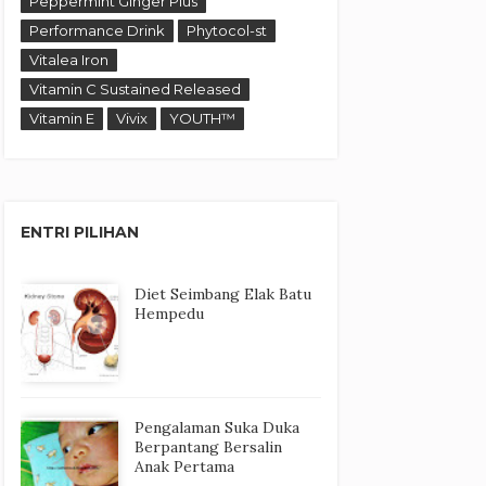
Peppermint Ginger Plus
Performance Drink
Phytocol-st
Vitalea Iron
Vitamin C Sustained Released
Vitamin E
Vivix
YOUTH™
ENTRI PILIHAN
Diet Seimbang Elak Batu
Hempedu
Pengalaman Suka Duka
Berpantang Bersalin
Anak Pertama