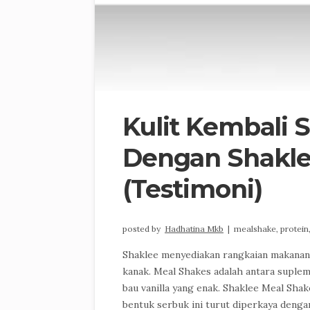
Kulit Kembali 
Dengan Shakle
(Testimoni)
posted by
Hadhatina Mkb
|
mealshake,
protein
Shaklee menyediakan rangkaian makanan
kanak. Meal Shakes adalah antara suple
bau vanilla yang enak. Shaklee Meal Sha
bentuk serbuk ini turut diperkaya dengan