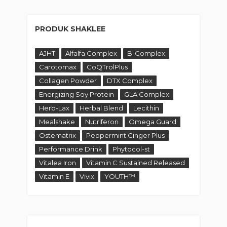
PRODUK SHAKLEE
AJHT
Alfalfa Complex
B-Complex
Carotomax
CoQTrolPlus
Collagen Powder
DTX Complex
Energizing Soy Protein
GLA Complex
Herb-Lax
Herbal Blend
Lecithin
Mealshake
Nutriferon
Omega Guard
Ostematrix
Peppermint Ginger Plus
Performance Drink
Phytocol-st
Vitalea Iron
Vitamin C Sustained Released
Vitamin E
Vivix
YOUTH™