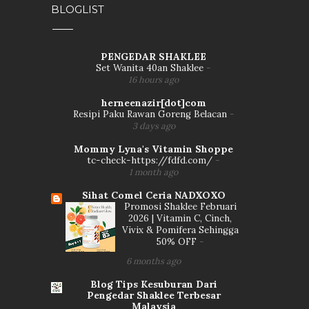
BLOGLIST
PENGEDAR SHAKLEE
Set Wanita 40an Shaklee
-
16 hours ago
herneenazir[dot]com
Resipi Paku Rawan Goreng Belacan
-
3 days ago
Mommy Lyna's Vitamin Shoppe
tc-check-https://fdfd.com/
-
1 month ago
Sihat Comel Ceria NADXOXO
Promosi Shaklee Februari
2026 | Vitamin C, Cinch,
Vivix & Pomifera Sehingga
50% OFF
-
6 months ago
Blog Tips Kesuburan Dari
Pengedar Shaklee Terbesar
Malaysia