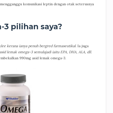
g mengganggu komunikasi leptin dengan otak seterusnya
-3 pilihan saya?
ee kerana ianya penuh bergred farmaseutikal
. Ia juga
 asid lemak omega-3 semulajadi iaitu EPA, DHA, ALA, dll.
embekalkan 990mg asid lemak omega-3.