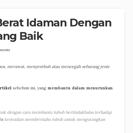
Berat Idaman Dengan
ang Baik
ments
gnos, merawat, menyembuh atau mencegah sebarang jenis
rtikel
sebelum ini, yang
membantu dalam menurunkan
k dengan cara membantu tubuh bertindakbalas terhadap
in
kemudian memberitahu tubuh untuk mengurangkan