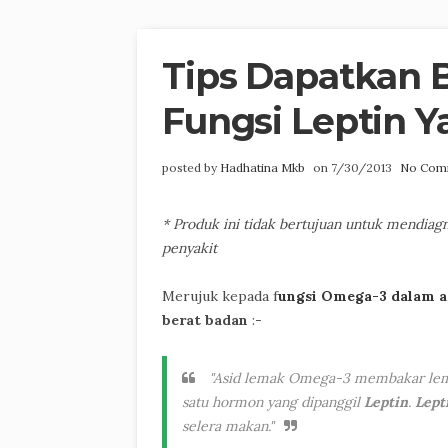
Tips Dapatkan 
Fungsi Leptin Y
posted by
Hadhatina Mkb
on 7/30/2013
No Com
* Produk ini tidak bertujuan untuk mendia
penyakit
Merujuk kepada f
ungsi Omega-3 dalam a
berat badan
:-
"Asid lemak Omega-3 membakar lema
satu hormon yang dipanggil
Leptin
.
Lept
selera makan."