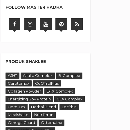
FOLLOW MASTER HADHA
PRODUK SHAKLEE
AJHT
Alfalfa Complex
B-Complex
Carotomax
CoQTrolPlus
Collagen Powder
DTX Complex
Energizing Soy Protein
GLA Complex
Herb-Lax
Herbal Blend
Lecithin
Mealshake
Nutriferon
Omega Guard
Ostematrix