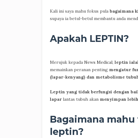
Kali ini saya mahu fokus pula
bagaimana k
supaya ia betul-betul membantu anda mend
Apakah LEPTIN?
Merujuk kepada
News Medical
,
leptin ial
memainkan peranan penting
mengatur fun
(lapar-kenyang) dan metabolisme tubu
Leptin yang tidak berfungsi dengan bai
lapar
lantas tubuh akan
menyimpan lebih
Bagaimana mahu t
leptin?