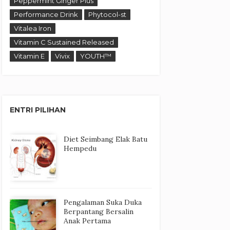
Peppermint Ginger Plus
Performance Drink
Phytocol-st
Vitalea Iron
Vitamin C Sustained Released
Vitamin E
Vivix
YOUTH™
ENTRI PILIHAN
Diet Seimbang Elak Batu
Hempedu
Pengalaman Suka Duka
Berpantang Bersalin
Anak Pertama