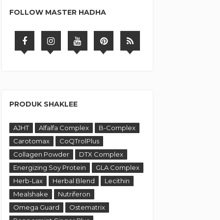
FOLLOW MASTER HADHA
PRODUK SHAKLEE
AJHT
Alfalfa Complex
B-Complex
Carotomax
CoQTrolPlus
Collagen Powder
DTX Complex
Energizing Soy Protein
GLA Complex
Herb-Lax
Herbal Blend
Lecithin
Mealshake
Nutriferon
Omega Guard
Ostematrix