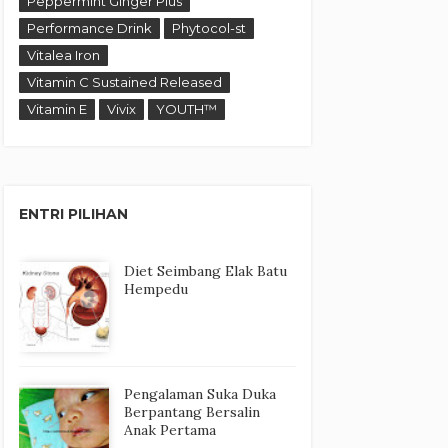
Peppermint Ginger Plus
Performance Drink
Phytocol-st
Vitalea Iron
Vitamin C Sustained Released
Vitamin E
Vivix
YOUTH™
ENTRI PILIHAN
Diet Seimbang Elak Batu
Hempedu
Pengalaman Suka Duka
Berpantang Bersalin
Anak Pertama