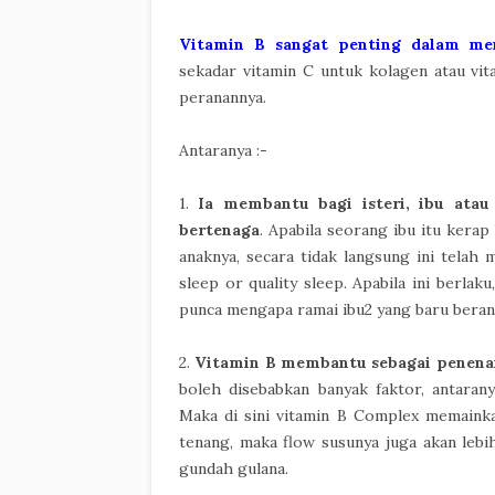
Vitamin B sangat penting dalam menj
sekadar vitamin C untuk kolagen atau vi
peranannya.
Antaranya :-
1.
Ia membantu bagi isteri, ibu atau 
bertenaga
. Apabila seorang ibu itu ker
anaknya, secara tidak langsung ini tela
sleep or quality sleep. Apabila ini berlak
punca mengapa ramai ibu2 yang baru beranak
2.
Vitamin B membantu sebagai penen
boleh disebabkan banyak faktor, antaran
Maka di sini vitamin B Complex memainka
tenang, maka flow susunya juga akan lebih
gundah gulana.