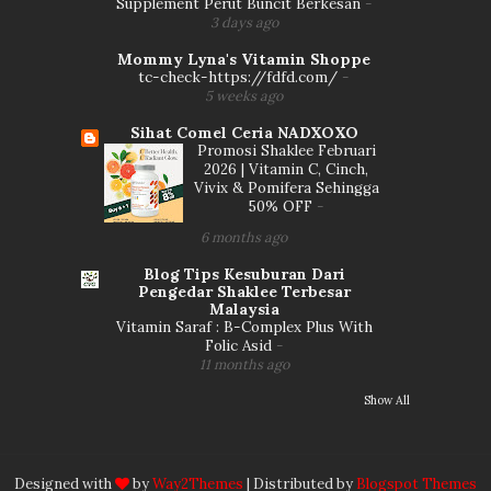
Supplement Perut Buncit Berkesan
-
3 days ago
Mommy Lyna's Vitamin Shoppe
tc-check-https://fdfd.com/
-
5 weeks ago
Sihat Comel Ceria NADXOXO
Promosi Shaklee Februari
2026 | Vitamin C, Cinch,
Vivix & Pomifera Sehingga
50% OFF
-
6 months ago
Blog Tips Kesuburan Dari
Pengedar Shaklee Terbesar
Malaysia
Vitamin Saraf : B-Complex Plus With
Folic Asid
-
11 months ago
Show All
Designed with
by
Way2Themes
| Distributed by
Blogspot Themes