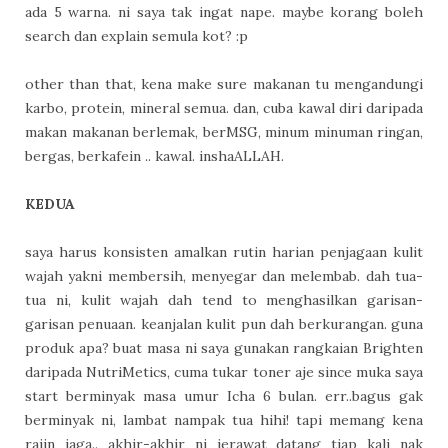
ada 5 warna. ni saya tak ingat nape. maybe korang boleh
search dan explain semula kot? :p
other than that, kena make sure makanan tu mengandungi
karbo, protein, mineral semua. dan, cuba kawal diri daripada
makan makanan berlemak, berMSG, minum minuman ringan,
bergas, berkafein .. kawal. inshaALLAH.
KEDUA
saya harus konsisten amalkan rutin harian penjagaan kulit
wajah yakni membersih, menyegar dan melembab. dah tua-
tua ni, kulit wajah dah tend to menghasilkan garisan-
garisan penuaan. keanjalan kulit pun dah berkurangan. guna
produk apa? buat masa ni saya gunakan rangkaian Brighten
daripada NutriMetics, cuma tukar toner aje since muka saya
start berminyak masa umur Icha 6 bulan. err..bagus gak
berminyak ni, lambat nampak tua hihi! tapi memang kena
rajin jaga.. akhir-akhir ni jerawat datang tiap kali nak