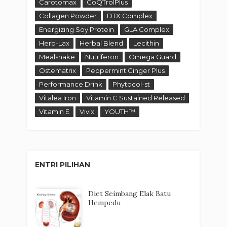
Carotomax
CoQTrolPlus
Collagen Powder
DTX Complex
Energizing Soy Protein
GLA Complex
Herb-Lax
Herbal Blend
Lecithin
Mealshake
Nutriferon
Omega Guard
Ostematrix
Peppermint Ginger Plus
Performance Drink
Phytocol-st
Vitalea Iron
Vitamin C Sustained Released
Vitamin E
Vivix
YOUTH™
ENTRI PILIHAN
Diet Seimbang Elak Batu
Hempedu