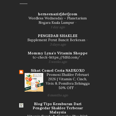
herneenazir[dot]com
Wordless Wednesday – Planetarium
Negara Kuala Lumpur
-
1 day ago
PENGEDAR SHAKLEE
Supplement Perut Buncit Berkesan
-
3 days ago
Mommy Lyna's Vitamin Shoppe
tc-check-https://fdfd.com/
-
5 weeks ago
Sihat Comel Ceria NADXOXO
Promosi Shaklee Februari
2026 | Vitamin C, Cinch,
Vivix & Pomifera Sehingga
50% OFF
-
6 months ago
Blog Tips Kesuburan Dari
Pengedar Shaklee Terbesar
Malaysia