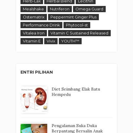
Herb-Lax
Herbal Blend
Lecithin
Mealshake
Nutriferon
Omega Guard
Ostematrix
Peppermint Ginger Plus
Performance Drink
Phytocol-st
Vitalea Iron
Vitamin C Sustained Released
Vitamin E
Vivix
YOUTH™
ENTRI PILIHAN
Diet Seimbang Elak Batu
Hempedu
Pengalaman Suka Duka
Berpantang Bersalin Anak