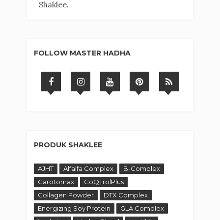
Shaklee.
FOLLOW MASTER HADHA
PRODUK SHAKLEE
AJHT
Alfalfa Complex
B-Complex
Carotomax
CoQTrolPlus
Collagen Powder
DTX Complex
Energizing Soy Protein
GLA Complex