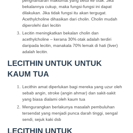
penghantaran maklumat yang betul ke otak. Jika
bekalannya cukup, maka fungsi-fungsi ini dapat
dilakukan. Jika tidak fungsi itu akan tergugat.
Acethylcholine dihasikan dari cholin. Cholin mudah
diperolehi dari lecitin
Lecitin meningkatkan bekalan cholin dan
acethylcholine – kerana 30% otak adalah terdiri
daripada lecitin, manakala 70% lemak di hati (liver)
adalah lecitin.
LECITHIN UNTUK UNTUK
KAUM TUA
Lecithin amat diperlukan bagi mereka yang uzur oleh
sebab angin, stroke (angin ahmar) dan sakit-sakit
yang biasa dialami oleh kaum tua
Mengurangkan berlakunya masalah pembuluhan
tersendat yang menjadi punca darah tinggi, sengal
sendi, sejuk kaki dsb
LECITHIN UNTUK