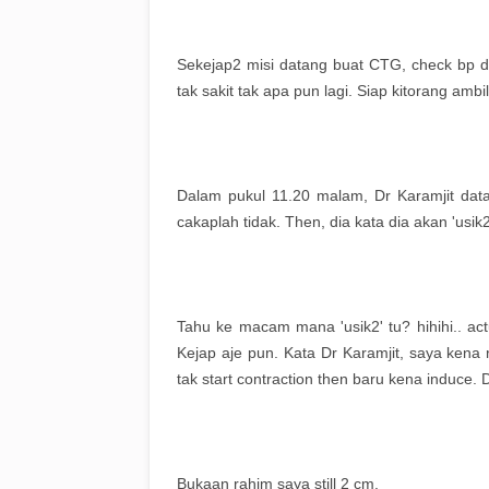
Sekejap2 misi datang buat CTG, check bp d
tak sakit tak apa pun lagi. Siap kitorang ambi
Dalam pukul 11.20 malam, Dr Karamjit data
cakaplah tidak. Then, dia kata dia akan 'usik
Tahu ke macam mana 'usik2' tu? hihihi.. actu
Kejap aje pun. Kata Dr Karamjit, saya kena r
tak start contraction then baru kena induce.
Bukaan rahim saya still 2 cm.