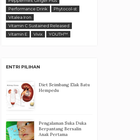
Peppermint Ginger Plus
Performance Drink
Phytocol-st
Vitalea Iron
Vitamin C Sustained Released
Vitamin E
Vivix
YOUTH™
ENTRI PILIHAN
Diet Seimbang Elak Batu
Hempedu
Pengalaman Suka Duka
Berpantang Bersalin
Anak Pertama