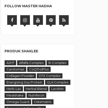
FOLLOW MASTER HADHA
PRODUK SHAKLEE
AJHT
Alfalfa Complex
B-Complex
Carotomax
CoQTrolPlus
Collagen Powder
DTX Complex
Energizing Soy Protein
GLA Complex
Herb-Lax
Herbal Blend
Lecithin
Mealshake
Nutriferon
Omega Guard
Ostematrix