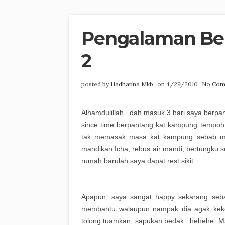
Pengalaman Bers
2
posted by
Hadhatina Mkb
on 4/29/2010
No Com
Alhamdulillah.. dah masuk 3 hari saya berpa
since time berpantang kat kampung tempoh h
tak memasak masa kat kampung sebab me
mandikan Icha, rebus air mandi, bertungku 
rumah barulah saya dapat rest sikit..
Apapun, saya sangat happy sekarang seba
membantu walaupun nampak dia agak kekok
tolong tuamkan, sapukan bedak.. hehehe. M