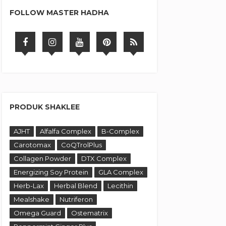
FOLLOW MASTER HADHA
PRODUK SHAKLEE
AJHT
Alfalfa Complex
B-Complex
Carotomax
CoQTrolPlus
Collagen Powder
DTX Complex
Energizing Soy Protein
GLA Complex
Herb-Lax
Herbal Blend
Lecithin
Mealshake
Nutriferon
Omega Guard
Ostematrix