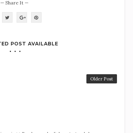
— Share It —
TED POST AVAILABLE
Older Post