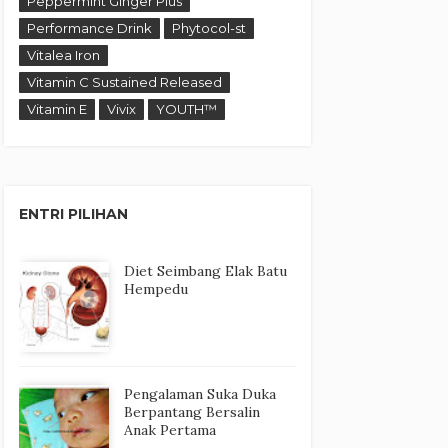
Peppermint Ginger Plus
Performance Drink
Phytocol-st
Vitalea Iron
Vitamin C Sustained Released
Vitamin E
Vivix
YOUTH™
ENTRI PILIHAN
Diet Seimbang Elak Batu
Hempedu
Pengalaman Suka Duka
Berpantang Bersalin
Anak Pertama