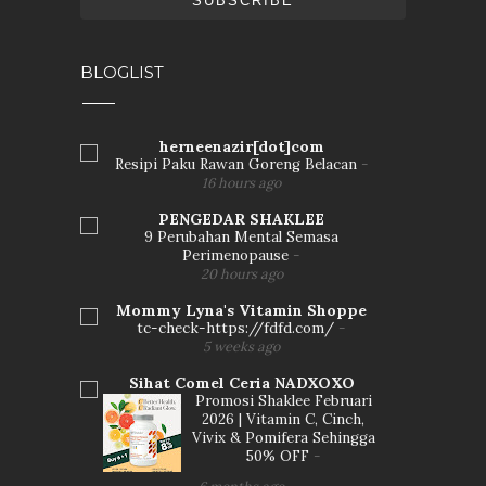
BLOGLIST
herneenazir[dot]com
Resipi Paku Rawan Goreng Belacan
-
16 hours ago
PENGEDAR SHAKLEE
9 Perubahan Mental Semasa
Perimenopause
-
20 hours ago
Mommy Lyna's Vitamin Shoppe
tc-check-https://fdfd.com/
-
5 weeks ago
Sihat Comel Ceria NADXOXO
Promosi Shaklee Februari
2026 | Vitamin C, Cinch,
Vivix & Pomifera Sehingga
50% OFF
-