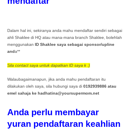
mendaftar
Dalam hal ini, sekiranya anda mahu mendaftar sendiri sebagai
ahli Shaklee di HQ atau mana-mana branch Shaklee, bolehlah
menggunakan
ID Shaklee saya sebagai sponsor/upline
and
a**
Sila contact saya untuk dapatkan ID saya k :)
Walaubagaimanapun, jika anda mahu pendaftaran itu
dilakukan oleh saya, sila hubungi saya di
0192939886 atau
emel sahaja ke hadhatina@yoursupermom.net
Anda perlu membayar
yuran pendaftaran keahlian