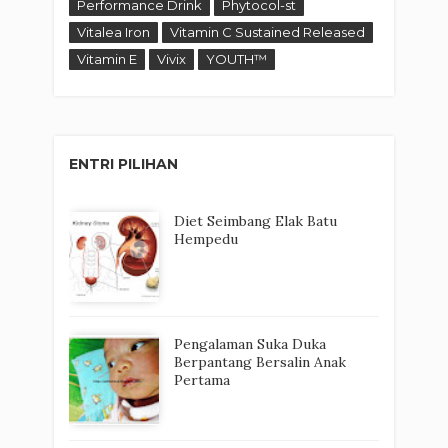
Performance Drink
Phytocol-st
Vitalea Iron
Vitamin C Sustained Released
Vitamin E
Vivix
YOUTH™
ENTRI PILIHAN
Diet Seimbang Elak Batu
Hempedu
Pengalaman Suka Duka
Berpantang Bersalin Anak
Pertama