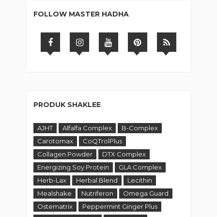
FOLLOW MASTER HADHA
PRODUK SHAKLEE
AJHT
Alfalfa Complex
B-Complex
Carotomax
CoQTrolPlus
Collagen Powder
DTX Complex
Energizing Soy Protein
GLA Complex
Herb-Lax
Herbal Blend
Lecithin
Mealshake
Nutriferon
Omega Guard
Ostematrix
Peppermint Ginger Plus